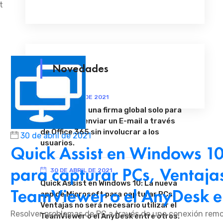
t
Novedades
11 DE MAYO DE 2021
Cómo definir una firma global solo para
externos al enviar un E-mail a través
de Office 365 sin involucrar a los
30 de abril de 2021
usuarios.
Quick Assist en Windows 10
para capturar PCs, Ventajas 
30 DE ABRIL DE 2021
Quick Assist en Windows 10: La nueva
TeamViewer o el AnyDesk en
app de Microsoft para capturar PCs,
Ventajas no será necesario utilizar el
Resolver problemas de PC a través de una conexión remot
TeamViewer o el AnyDesk entre otros.