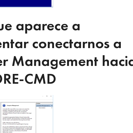
ue aparece a
entar conectarnos a
ter Management haci
CORE-CMD