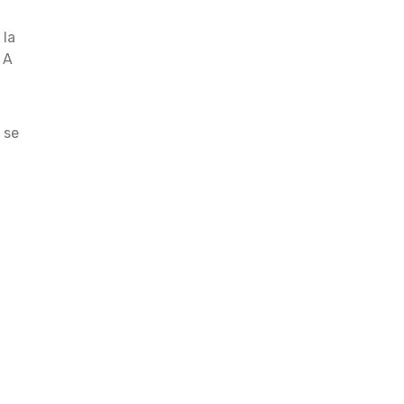
 la
 A
 se