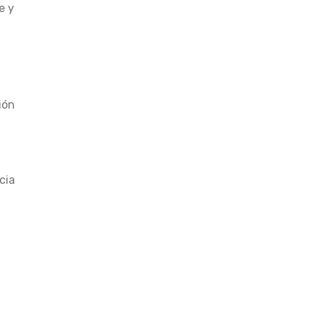
e y
ión
cia