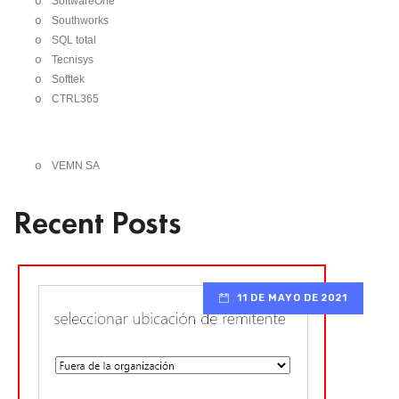
o
SoftwareOne
o
Southworks
o
SQL total
o
Tecnisys
o
Softtek
o
CTRL365
o
VEMN SA
Recent Posts
11 DE MAYO DE 2021