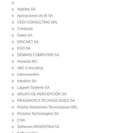
o
o
Algeiba SA
o
Aplicaciones de BI SA
o
CEDI CONSULTING SRL
o
Conducto
o
Datco SA
o
ERICNET SA
o
EXO SA
o
GEMINIS COMPUTER SA
o
Hexacta INC.
o
ABC Consulting
o
interconexión
o
Intertron SA
o
Lagash Systems SA
o
GRUPO DE PERCEPCIÓN SA
o
PRAGMATICA TECHNOLOGIES SA
o
Prisma Soluciones Tecnologicas SRL
o
Proceso Technologies SA
o
COA
o
Sofrecom ARGENTINA SA