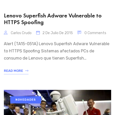
mayoría de las veces terminan por abandonar y hasta
[…]
Lenovo Superfish Adware Vulnerable to
HTTPS Spoofing
Carlos Crudo
2 De Julio De 2015
0 Comments
Alert (TA15-051A) Lenovo Superfish Adware Vulnerable
to HTTPS Spoofing Sistemas afectados PCs de
consumo de Lenovo que tienen Superfish
VisualDiscovery instalado. Información General Adware
READ MORE
Superfish instalado en algunas computadoras Lenovo
instalar una autoridad no única certificación raíz de
confianza (CA) de certificados, lo que permite a un
atacante suplantar el tráfico HTTPS. Descripción A
NOVEDADES
partir […]