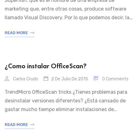
Superfish: que es el nombre de una empresa de
marketing que, entre otras cosas, produce software
llamado Visual Discovery. Por lo que podemos decir, la
afirmación de Superfish a la fama es “búsqueda visual”.
READ MORE
Esto parece implicar el análisis de imágenes que
vienen en camino, a juego contra una base de datos
gigante de las […]
¿Como instalar OfficeScan?
Carlos Crudo
2 De Julio De 2015
0 Comments
TrendMicro OfficeScan tricks ¿Tienes problemas para
desinstalar versiones diferentes? ¿Está cansado de
gastar mucho tiempo eliminar instalaciones de
OfficeScan corruptos? O escuchar indicar a la gente de
READ MORE
soporte que la desinstalación de debe realizar a través
de la eliminación de las claves del Registro, donde la