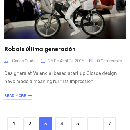
Robots última generación
Carlos Crudo
25 De Abril De 2015
0 Comments
Designers at Valencia-based start up Closca design
have made a meaningful first impression.
READ MORE
1
2
3
4
5
…
7