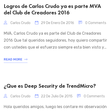
Logros de Carlos Crudo ya es parte MVA
del Club de Creadores 2016
Carlos Crudo
29 De Enero De 2016
0 Comments
MVA, Carlos Crudo ya es parte del Club de Creadores
2016 Que tal queridos seguidores, hoy quiero compartir
con ustedes que el esfuerzo siempre esta bien visto y
reconocido. No dejen de hacerlo. Agradezco a la
READ MORE
Academia Virtual de Microsoft por el reconocimiento a
mi dedicación y esfuerzo, nombrandome como
miembro del Club de Creadores […]
¿Que es Deep Security de TrendMicro?
Carlos Crudo
22 De Julio De 2015
0 Comments
Hola queridos amigos, luego les contare mi observación