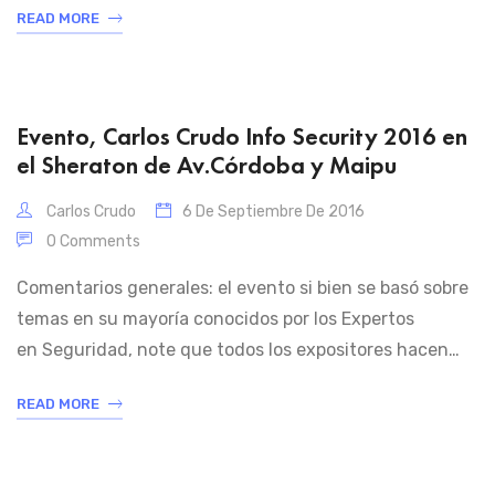
READ MORE
forma al acompañar a Microsoft busca liderar la
transformación digital de las empresas, en la ‘Cuarta
Revolución Industrial’, en la ‘Revolución […]
Evento, Carlos Crudo Info Security 2016 en
el Sheraton de Av.Córdoba y Maipu
Carlos Crudo
6 De Septiembre De 2016
0 Comments
Comentarios generales: el evento si bien se basó sobre
temas en su mayoría conocidos por los Expertos
en Seguridad, note que todos los expositores hacen
hincapié en proteger la información (los datos) No se
READ MORE
tomó a la Nube como algo imposible!!! se habló que la
mayoría tiene incorporado la seguridad perimetral
dentro de su compañía, hoy […]