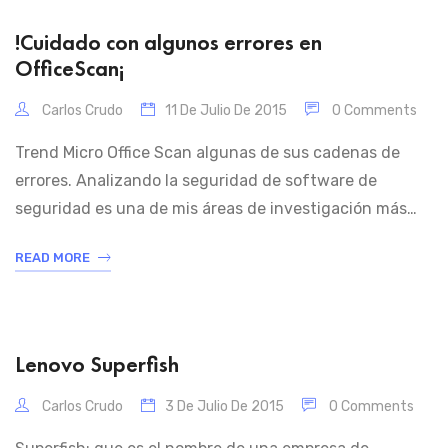
!Cuidado con algunos errores en
OfficeScan¡
Carlos Crudo
11 De Julio De 2015
0 Comments
Trend Micro Office Scan algunas de sus cadenas de
errores. Analizando la seguridad de software de
seguridad es una de mis áreas de investigación más
preferidas: siempre es irónico ver el software
READ MORE
originalmente significaba para proteger sus sistemas
de abrir una puerta abierta para los atacantes. A
principios de este año me topé con la […]
Lenovo Superfish
Carlos Crudo
3 De Julio De 2015
0 Comments