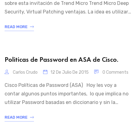
sobre esta invitación de Trend Micro Trend Micro Deep
Security, Virtual Patching ventajas. La idea es utilizar
el Trend Micro Virtual Protection: Para usuarios Finales.
READ MORE
O Deep Security Virtual Patch está pensado a nivel
Enterprise esto lo podemos utilizar hasta el 2020 y no
mas, dado que […]
Politicas de Password en ASA de Cisco.
Carlos Crudo
12 De Julio De 2015
0 Comments
Cisco Políticas de Password (ASA) Hoy les voy a
contar algunos puntos importantes, lo que implica no
utilizar Password basadas en diccionario y sin la
habilitación de Min-Lenght – Longitud de contraseñas.
READ MORE
NOTA: Evitar usar contraseñas que puedan estar
basadas en diccionarios. Requisitos: Linux Debían –
AAA – TACACS Significado de triple AAA (ASA) […]